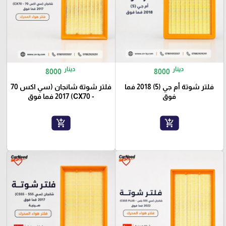
دينار
دينار
8000
8000
فلتر شوتة أم جي (5) 2018 فما
فلتر شوتة شانجان (سي اكس 70
فوق
- CX70) 2017 فما فوق
add_shopping_cart
add_shopping_cart
favorite_border
favorite_border