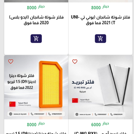
دينار
دينار
8000
8000
فلتر شوتة شانجان (يوني تي UNI-
فلتر شوتة شانجان (ايدو بلس)
T) 2021 فما فوق
2020 فما فوق
add_shopping_cart
add_shopping_cart
favorite_border
favorite_border
دينار
دينار
8000
6000
فلتر تبريد أم جي (C-MG RX8)
فلتر شوتة دينزا (دينزا D9) 1.5 تيربو