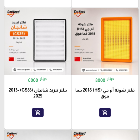
favorite_border
favorite_border
دينار
دينار
6000
8000
فلتر شوتة أم جي (HS) 2018 فما
فلتر تبريد شانجان (CS35) 2013-
فوق
2025
add_shopping_cart
add_shopping_cart
favorite_border
favorite_border