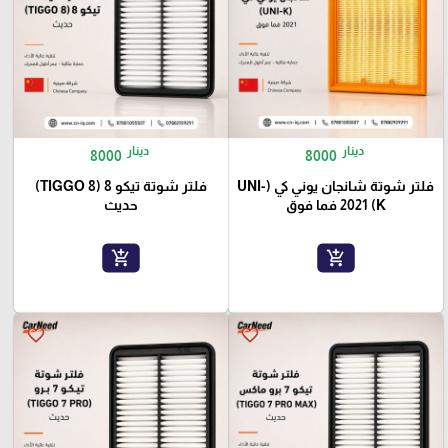
دينار
دينار
8000
8000
فلتر شوتة شانجان يوني كي (UNI-
فلتر شوتة تيكو 8 (TIGGO 8)
K) 2021 فما فوق
حديث
add_shopping_cart
add_shopping_cart
favorite_border
favorite_border