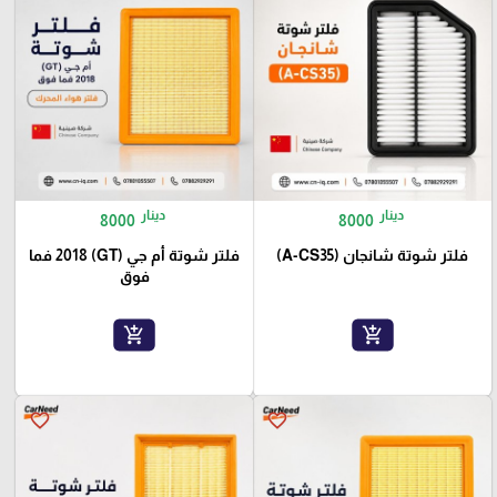
دينار
دينار
8000
8000
فلتر شوتة شانجان (A-CS35)
فلتر شوتة أم جي (GT) 2018 فما
فوق
add_shopping_cart
add_shopping_cart
favorite_border
favorite_border