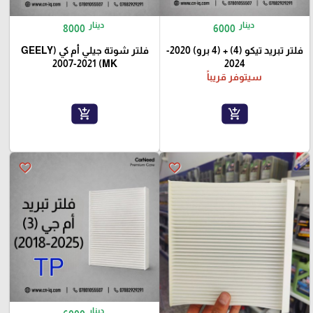
دينار
دينار
8000
6000
فلتر تبريد تيكو (4) + (4 برو) 2020-
فلتر شوتة جيلي أم كي (GEELY
MK) 2007-2021
2024
سيتوفر قريباً
add_shopping_cart
add_shopping_cart
favorite_border
favorite_border
دينار