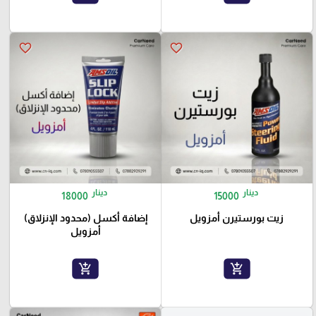
favorite_border
favorite_border
دينار
دينار
18000
15000
زيت بورستيرن أمزويل
إضافة أكسل (محدود الإنزلاق)
أمزويل
add_shopping_cart
add_shopping_cart