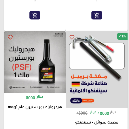
add_shopping_cart
add_shopping_cart
-11%
favorite_border
favorite_border
دينار
8000
هيدروليك بور ستيرن عام mag1
دينار
دينار
45000
40000
مضخة سوائل - سينفنكو