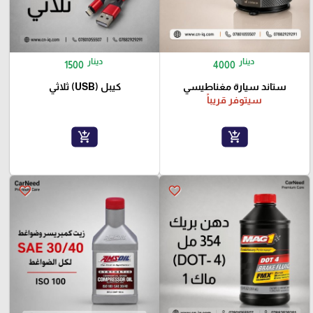
دينار
دينار
1500
4000
ستاند سيارة مغناطيسي
كيبل (USB) ثلاثي
سيتوفر قريباً
add_shopping_cart
add_shopping_cart
favorite_border
favorite_border