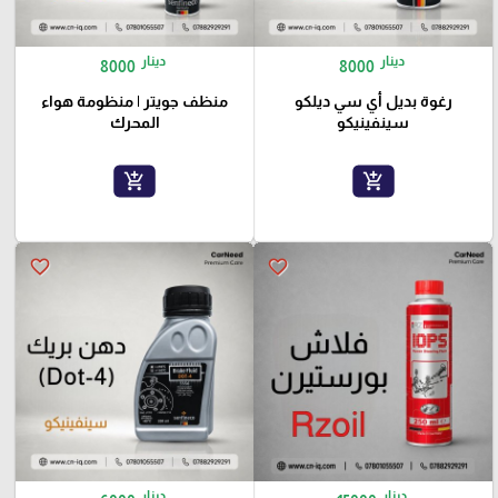
دينار
دينار
8000
8000
رغوة بديل أي سي ديلكو
منظف جويتر | منظومة هواء
سينفينيكو
المحرك
add_shopping_cart
add_shopping_cart
favorite_border
favorite_border
دينار
دينار