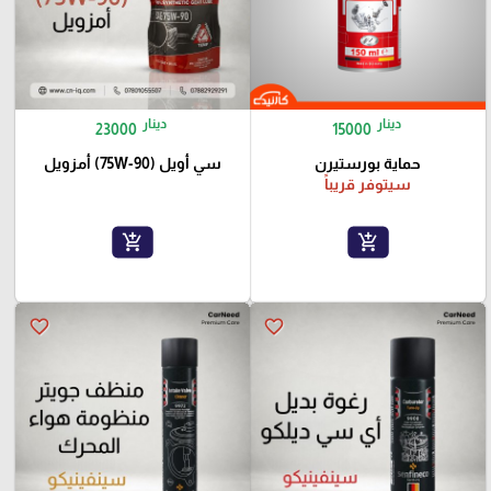
دينار
دينار
23000
15000
حماية بورستيرن
سي أويل (75W-90) أمزويل
سيتوفر قريباً
add_shopping_cart
add_shopping_cart
favorite_border
favorite_border