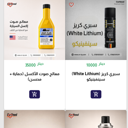
favorite_border
favorite_border
دينار
دينار
35000
10000
سبري كريز (White Lithium)
معالج صوت الأكسل (حماية +
سينفينيكو
محسن)
add_shopping_cart
add_shopping_cart
favorite_border
favorite_border