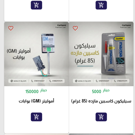
add_shopping_cart
add_shopping_cart
favorite_border
favorite_border
دينار
دينار
150000
5000
سيليكون كاسبين مازده (85 غرام)
أموليتر (GM) بوابات
add_shopping_cart
add_shopping_cart