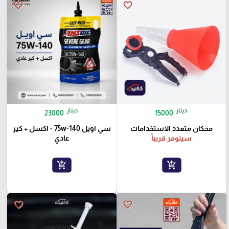
favorite_border
favorite_border
دينار
دينار
23000
15000
محكان متعدد الاستخدامات
سي اويل 75w-140 - اكسل + كير
سيتوفر قريباً
عادي
add_shopping_cart
add_shopping_cart
favorite_border
favorite_border