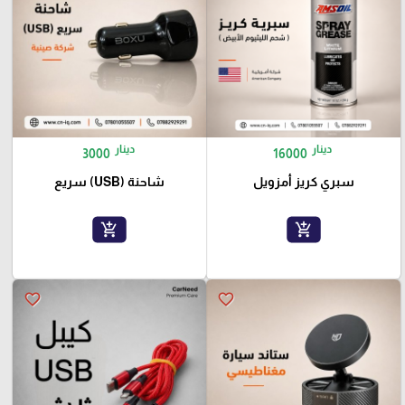
دينار
دينار
3000
16000
سبري كريز أمزويل
شاحنة (USB) سريع
add_shopping_cart
add_shopping_cart
favorite_border
favorite_border