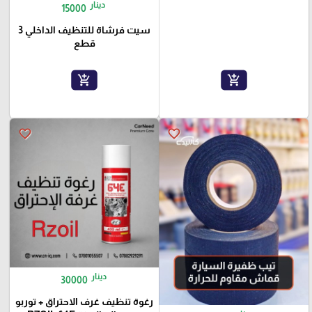
دينار
15000
سيت فرشاة للتنظيف الداخلي 3
قطع
add_shopping_cart
add_shopping_cart
favorite_border
favorite_border
دينار
30000
رغوة تنظيف غرف الاحتراق + توربو