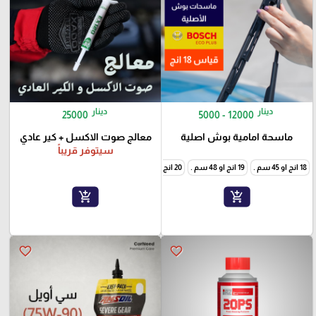
دينار
دينار
25000
5000 - 12000
ماسحة امامية بوش اصلية
معالج صوت الاكسل + كير عادي
سيتوفر قريباً
18 انج او 45 سم .
19 انج او 48 سم .
20 انج او 51 سم .
21 انج او 53 سم .
26 انج او 66 سم .
add_shopping_cart
add_shopping_cart
favorite_border
favorite_border