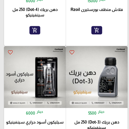
6000
15000
فلاش منظف بورستيرن Rzoil
دهن بريك (Dot-4) 250 مل
سينفينيكو
add_shopping_cart
add_shopping_cart
favorite_border
favorite_border
دينار
دينار
6000
5500
دهن بريك (Dot-3) 250 مل
سيليكون أسود حراري سينفينيكو
سينفينيكو