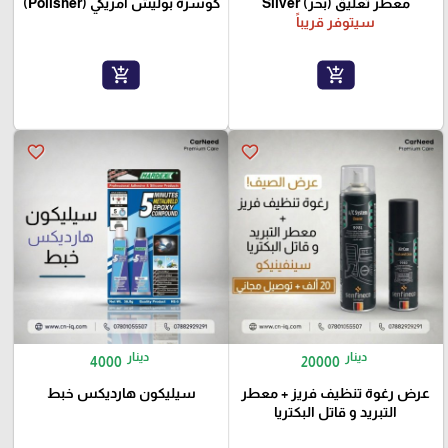
معطر تعليق (بحر) Silver
كوسرة بوليش أمريكي (Polisher)
سيتوفر قريباً
add_shopping_cart
add_shopping_cart
favorite_border
favorite_border
دينار
دينار
4000
20000
عرض رغوة تنظيف فريز + معطر
سيليكون هارديكس خبط
التبريد و قاتل البكتريا