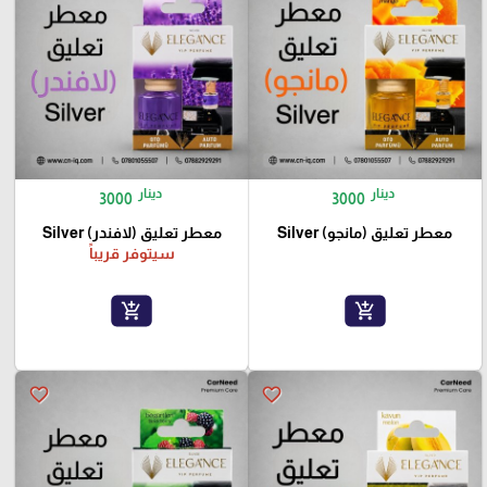
دينار
دينار
3000
3000
معطر تعليق (مانجو) Silver
معطر تعليق (لافندر) Silver
سيتوفر قريباً
add_shopping_cart
add_shopping_cart
favorite_border
favorite_border