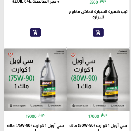
دينار
+ حجر الصالصنة RZOIL 64E
3500
تيب ظفيرة السيارة قماش مقاوم
للحرارة
add_shopping_cart
add_shopping_cart
favorite_border
favorite_border
دينار
دينار
19000
17000
سي أويل 1 كوارت (80W-90) ماك
سي أويل 1 كوارت (75W-90) ماك
1
1