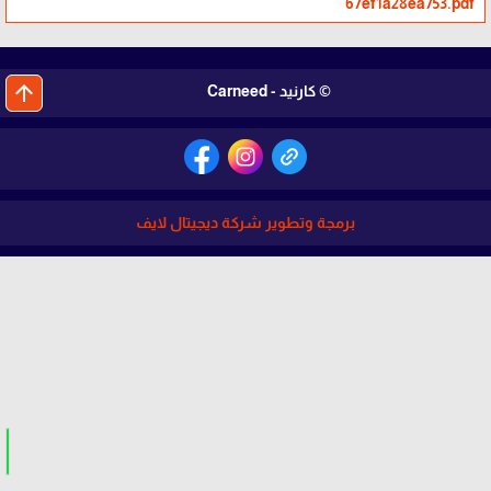
67ef1a28ea753.pdf
arrow_upward
© كارنيد - Carneed
برمجة وتطوير شركة ديجيتال لايف