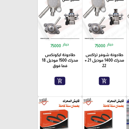
دينار
دينار
75000
75000
طاحونة شوفر تراكس
طاحونة ايكونكس
محرك 1400 موديل 21 +
محرك 1500 موديل 18
22
فما فوق
add_shopping_cart
add_shopping_cart
favorite_border
favorite_border