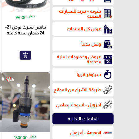
شوتة + تبريد للسيارات
الصينية
دينار
75000
قايش محرك يوكن 21-
عرض كل المنتجات
24 ضمان سنة كاملة
وصل حديثاً
add_shopping_cart
عروض وخصومات لفترة
محدودة
سيتوفر قريباً
favorite_border
طريقة الشراء من الموقع
امزويل - اسود x رصاصي
العلامات التجارية
Amsoil - أمزويل
دينار
150000