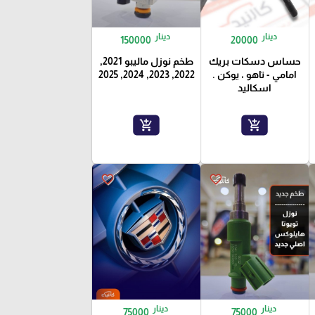
دينار
دينار
150000
20000
حساس دسكات بريك
طخم نوزل ماليبو 2021,
امامي - تاهو ، يوكن .
2022, 2023, 2024, 2025
اسكاليد
add_shopping_cart
add_shopping_cart
favorite_border
favorite_border
دينار
دينار
75000
75000