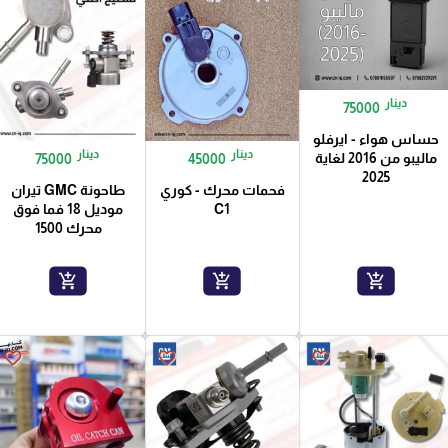
دينار
75000
حساس هواء - ايرفلو
دينار
دينار
ماليبو من 2016 لغاية
75000
45000
2025
فحمات محرك - كوري
طاحونة GMC تيران
C1
موديل 18 فما فوق
محرك 1500
add_shopping_cart
add_shopping_cart
add_shopping_cart
favorite_border
favorite_border
favorite_border