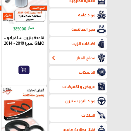
العناية الخارجية
مواد عامة
دينار
385000
حجر الصالنصة
قاعدة بنزين سلفرادو +
GMC سيرا 2019 - 2014
اضافات الزيت
chevron_left
قطع الغيار
add_shopping_cart
الدسكات
عروض و تخفيضات
favorite_border
مواد البور ستيرن
البــلكات
فلاتر بطارية هايبرد