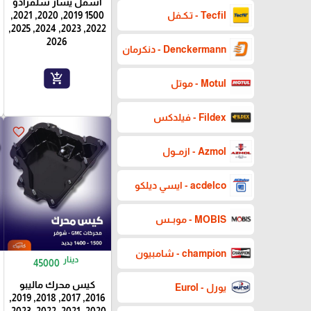
اسفل يسار سلفرادو
Tecfil - تـكـفل
1500 2019, 2020, 2021,
2022, 2023, 2024, 2025,
2026
Denckermann - دنكرمان
add_shopping_cart
Motul - موتل
Fildex - فيلدكس
favorite_border
Azmol - ازمــول
acdelco - ايسي ديلكو
MOBIS - موبــس
champion - شامبيون
دينار
45000
كيس محرك ماليبو
يورل - Eurol
2016, 2017, 2018, 2019,
2020, 2021, 2022, 2023,