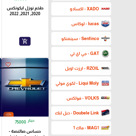
طخم نوزل ايكونكس
XADO - اكسادو
2020, 2021, 2022
lucas - لوكاس
Senfinco - سينفنكو
add_shopping_cart
GAT - جي اي تي
favorite_border
RZOIL - ارزت اويل
Liqui Moly - لكوي مولي
VOLKS - فولكس
Doubele Link - دبل لنك
دينار
75000
MAG1 - ماك 1
حساس صالنصة -