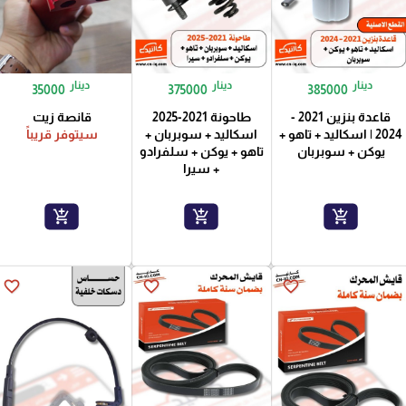
دينار
دينار
دينار
35000
375000
385000
قاعدة بنزين 2021 -
طاحونة 2021-2025
قانصة زيت
2024 | اسكاليد + تاهو +
اسكاليد + سوبربان +
سيتوفر قريباً
يوكن + سوبربان
تاهو + يوكن + سلفرادو
+ سيرا
add_shopping_cart
add_shopping_cart
add_shopping_cart
favorite_border
favorite_border
favorite_border