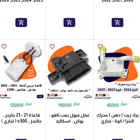
add_shopping_cart
add_shopping_cart
add_shopping_cart
favorite_border
favorite_border
favorite_border
دينار
دينار
دينار
125000
195000
45000
براد زيت ( دهن ) محرك
عقل فيول بمب تاهو ،
قاعدة 21 - 23 جارجر ,
النترا / كونا - تجاري
يوكن ، اسكاليد
جالنجر , c300 ( تجاري )