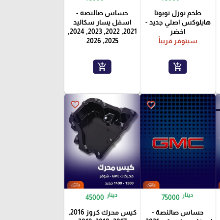
طخم نوزل تويوتا
حساس صالنصة -
هايلوكس اصلي جديد -
اسفل يسار سكاليد
اخضر
2021, 2022, 2023, 2024,
سيتوفر قريباً
2025, 2026
add_shopping_cart
add_shopping_cart
favorite_border
favorite_border
دينار
دينار
45000
75000
حساس صالنصة -
كيس محرك كروز 2016,