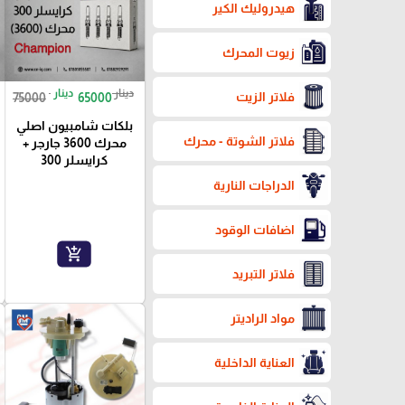
هيدروليك الكير
زيوت المحرك
دينار
دينار
فلاتر الزيت
75000
65000
بلكات شامبيون اصلي
فلاتر الشوتة - محرك
محرك 3600 جارجر +
كرايسلر 300
الدراجات النارية
اضافات الوقود
add_shopping_cart
فلاتر التبريد
مواد الراديتر
favorite_border
العناية الداخلية