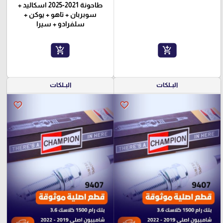
طاحونة 2021-2025 اسكاليد +
سوبربان + تاهو + يوكن +
سلفرادو + سيرا
add_shopping_cart
add_shopping_cart
البــلكات
البــلكات
favorite_border
favorite_border