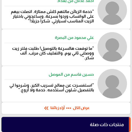
أحمد عدنان من بغداد
"خدمة الزبائن مالتهم كلش ممتازة. اتصلت بيهم
على الواتساب وردوا بسرعة، وساعدوني باختيار
الزيت المناسب لسيارتي. شكراً جزيلاً!"
علي محمود من البصرة
"ما توقعت هالسرعة بالتوصيل! طلبت فلتر زيت
ووصلني ثاني يوم، والتغليف كان مرتب. ألف
شكر."
حسين قاسم من الموصل
"استفسرت عن معالج تسريب الكير، وشرحوا لي
بالتفصيل شلون أستخدمه. خدمة ولا أروع."
keyboard_double_arrow_left
more_horiz
عرض الكل
آراء زبائننا
منتجات ذات صلة