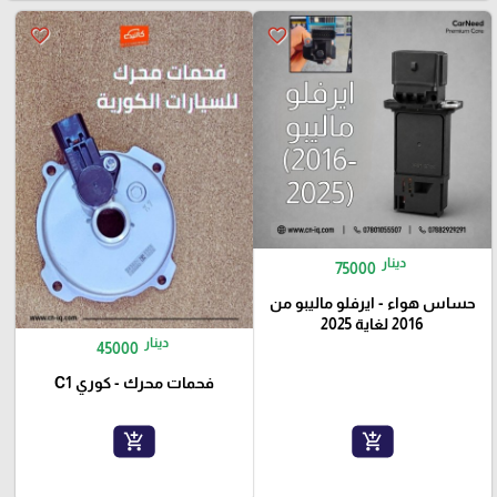
favorite_border
favorite_border
دينار
75000
حساس هواء - ايرفلو ماليبو من
2016 لغاية 2025
دينار
45000
فحمات محرك - كوري C1
add_shopping_cart
add_shopping_cart