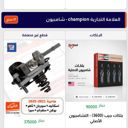
العلامة التجارية champion - شامبيون
17 منتج
البــلكات
قطع غير مصنفة
favorite_border
favorite_border
دينار
90000
بلكات جيب (3600) - التشامبيون
دينار
الأصلي
375000