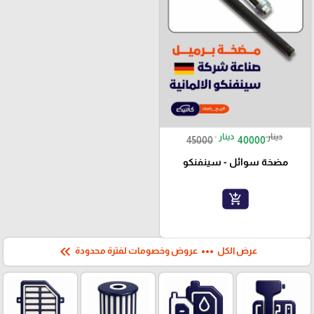
دينار
دينار
45000
40000
مضخة سوائل - سينفنكو
add_shopping_cart
keyboard_double_arrow_left
more_horiz
عرض الكل
عروض وخصومات لفترة محدودة