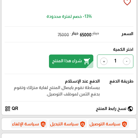
favorite_border
-13%
خصم لفترة محدودة
السعر
دينار
دينار
75000
65000
اختر الكمية
shopping_cart
شراء هذا المنتج
+
-
طريقة الدفع
الدفع عند الإستلام
ببساطة نقوم بايصال المنتج لغاية منزلك وتقوم
بدفع الثمن لموظف التوصيل.
qr_code
public
نسخ رابط المنتج
QR
policy
policy
policy
سياسة التوصيل
سياسة التبديل
سياسة الإلغاء