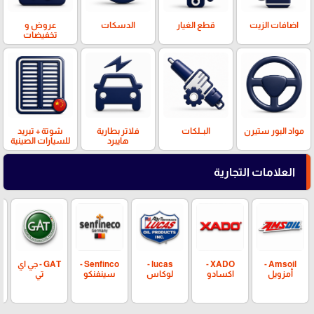
اضافات الزيت
قطع الغيار
الدسكات
عروض و
تخفيضات
مواد البور ستيرن
البــلكات
فلاتر بطارية
شوتة + تبريد
هايبرد
للسيارات الصينية
العلامات التجارية
Amsoil -
XADO -
lucas -
Senfinco -
GAT - جي اي
أمزويل
اكسادو
لوكاس
سينفنكو
تي