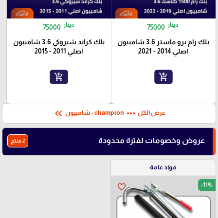
دينار
دينار
75000
75000
بلك رام برو ماستر 3.6 شامبيون
بلك كراند شيروكي 3.6 شامبيون
اصلي 2014 - 2021
اصلي 2011 - 2015
add_shopping_cart
add_shopping_cart
keyboard_double_arrow_left
more_horiz
عرض الكل
champion - شامبيون
عروض وخصومات لفترة محدودة
2 منتج
مواد عامة
-11%
favorite_border