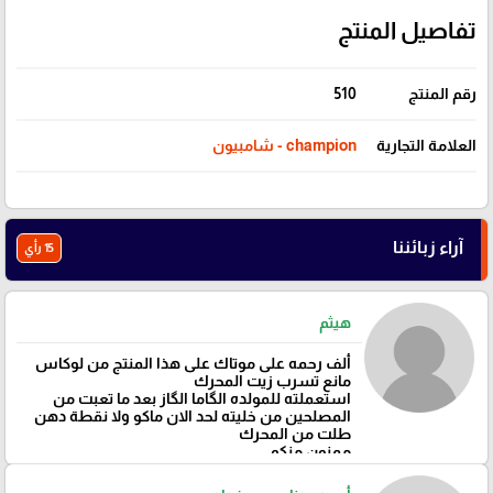
تفاصيل المنتج
رقم المنتج
510
العلامة التجارية
champion - شامبيون
آراء زبائننا
15 رأي
هيثم
ألف رحمه على موتاك على هذا المنتج من لوكاس
مانع تسرب زيت المحرك
استعملته للمولده الگاما الگاز بعد ما تعبت من
المصلحين من خليته لحد الان ماكو ولا نقطة دهن
طلت من المحرك
ممنون منكم