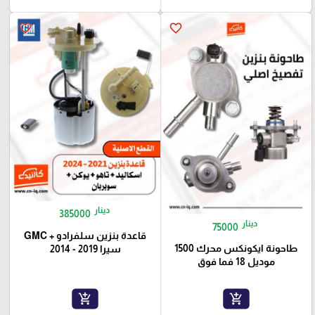
favorite_border
favorite_border
دينار
385000
دينار
75000
قاعدة بنزين سلفرادو + GMC
طاحونة ايكونكس محرك 1500
سيرا 2019 - 2014
موديل 18 فما فوق
add_shopping_cart
add_shopping_cart