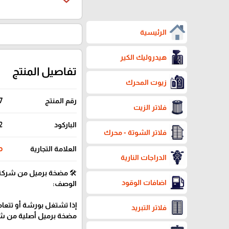
الرئيسية
هيدروليك الكير
تفاصيل المنتج
زيوت المحرك
رقم المنتج
7
فلاتر الزيت
الباركود
2
فلاتر الشوتة - محرك
العلامة التجارية
co
الدراجات النارية
🛠️ مضخة برميل من شركة سين
اضافات الوقود
الوصف:
إذا تشتغل بورشة أو تتعام
فلاتر التبريد
مضخة برميل أصلية من شركة