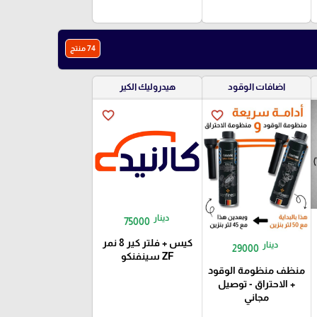
74 منتج
اضافات الوقود
هيدروليك الكير
favorite_border
favorite_border
دينار
75000
كيس + فلتر كير 8 نمر
دينار
29000
ZF سينفنكو
منظف منظومة الوقود
+ الاحتراق - توصيل
مجاني