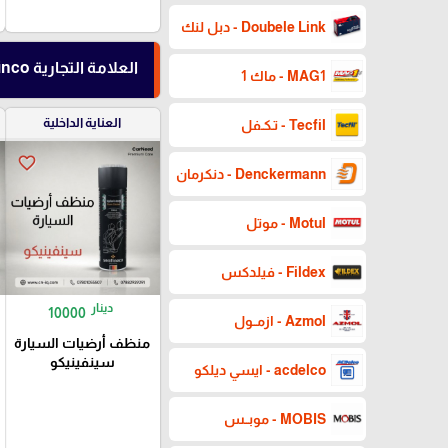
Doubele Link - دبل لنك
العلامة التجارية Senfinco - سينفنكو
MAG1 - ماك 1
العناية الداخلية
Tecfil - تـكـفل
favorite_border
Denckermann - دنكرمان
Motul - موتل
Fildex - فيلدكس
دينار
10000
Azmol - ازمــول
منظف أرضيات السيارة
سينفينيكو
acdelco - ايسي ديلكو
MOBIS - موبــس