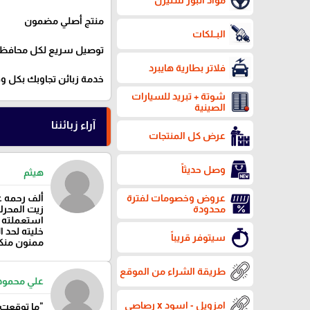
مواد البور ستيرن
منتج أصلي مضمون
البــلكات
توصيل سريع لكل محافظا
فلاتر بطارية هايبرد
خدمة زبائن تجاوبك بكل 
شوتة + تبريد للسيارات
الصينية
آراء زبائننا
عرض كل المنتجات
وصل حديثاً
هيثم
ألف رحمه ع
عروض وخصومات لفترة
زيت المحر
محدودة
استعملته ل
خليته لحد 
سيتوفر قريباً
ممنون منك
طريقة الشراء من الموقع
علي محمود
امزويل - اسود x رصاصي
"ما توقعت 