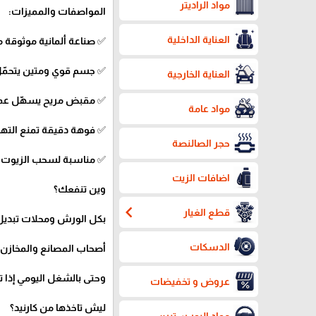
مواد الراديتر
المواصفات والمميزات:
العناية الداخلية
✅ صناعة ألمانية موثوقة م
✅ جسم قوي ومتين يتحمّل
العناية الخارجية
✅ مقبض مريح يسهّل عمل
مواد عامة
✅ فوهة دقيقة تمنع التهر
حجر الصالنصة
✅ مناسبة لسحب الزيوت و
اضافات الزيت
وين تنفعك؟
chevron_left
قطع الغيار
بكل الورش ومحلات تبديل
الدسكات
أصحاب المصانع والمخازن
وحتى بالشغل اليومي إذا تت
عروض و تخفيضات
ليش تاخذها من كارنيد؟