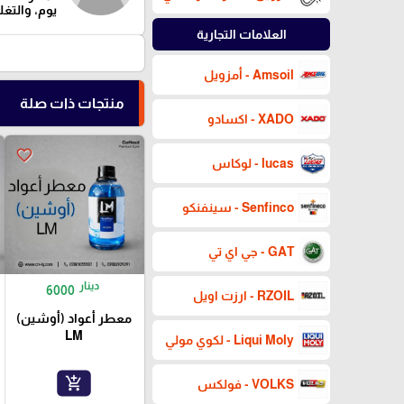
يوم، والتغ
العلامات التجارية
Amsoil - أمزويل
منتجات ذات صلة
XADO - اكسادو
favorite_border
lucas - لوكاس
Senfinco - سينفنكو
GAT - جي اي تي
دينار
6000
RZOIL - ارزت اويل
معطر أعواد (أوشين)
LM
Liqui Moly - لكوي مولي
add_shopping_cart
VOLKS - فولكس