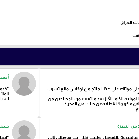
ت العراق
وقت
أحمد 
لى موتاك على هذا المنتج من لوكاس مانع تسرب
"خدمة
ك
الوات
لمولده الگاما الگاز بعد ما تعبت من المصلحين من
لسيارت
الان ماكو ولا نقطة دهن طلت من المحرك
م
 من البصرة
حسين
هالسرعة بالتوصيل! طلبت فلتر زيت ووصلني ثاني
"استف