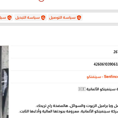
policy
policy
policy
سياسة التوصيل
سياسة التبديل
سياس
26
426061039063
Senfin - سينفنكو
فينكو الألمانية 🇩🇪
ل ويا براميل الزيوت والسوائل، هالمضخة راح تريحك.
 سينفينكو الألمانية، معروفة بجودتها العالية وأداءها الثابت.