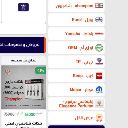
champion - شامبيون
add_shopping_cart
يورل - Eurol
ياماها - Yamaha
عروض وخصومات لفت
او إي أم - OEM
قطع غير مصنفة
تي بي - TP
-13%
favorite_border
كيب - Keep
موبار - Mopar
إيليغانس بيرفوم -
Elegance Perfume
دينار
دينار
75000
65000
عرض الكل
بلكات شامبيون اصلي