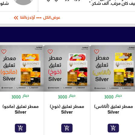
ليف كان مرتب. ألف شكر."
شلون 
keyboard_double_arrow_left
more_horiz
عرض الكل
آراء زبائننا
favorite_border
favorite_border
favorite_border
دينار
دينار
دينار
3000
3000
3000
معطر تعليق (أناناس)
معطر تعليق (خوخ)
معطر تعليق (مانجو)
Silver
Silver
Silver
add_shopping_cart
add_shopping_cart
add_shopping_cart