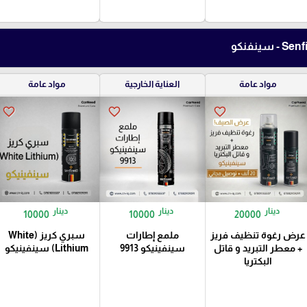
مواد عامة
العناية الخارجية
مواد عامة
favorite_border
favorite_border
favorite_border
دينار
دينار
دينار
10000
10000
20000
عرض رغوة تنظيف فريز
ملمع إطارات
سبري كريز (White
+ معطر التبريد و قاتل
سينفينيكو 9913
Lithium) سينفينيكو
البكتريا