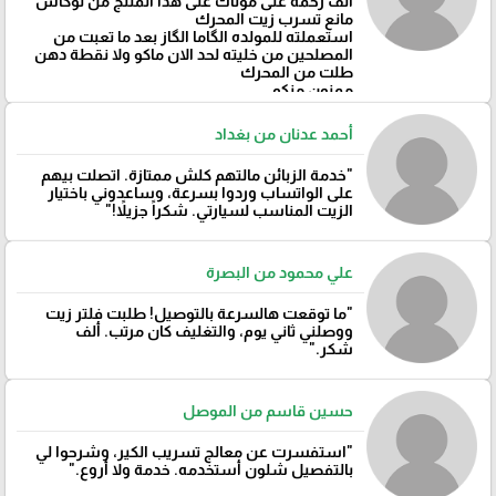
ألف رحمه على موتاك على هذا المنتج من لوكاس
مانع تسرب زيت المحرك
استعملته للمولده الگاما الگاز بعد ما تعبت من
المصلحين من خليته لحد الان ماكو ولا نقطة دهن
طلت من المحرك
ممنون منكم
أحمد عدنان من بغداد
"خدمة الزبائن مالتهم كلش ممتازة. اتصلت بيهم
على الواتساب وردوا بسرعة، وساعدوني باختيار
الزيت المناسب لسيارتي. شكراً جزيلاً!"
علي محمود من البصرة
"ما توقعت هالسرعة بالتوصيل! طلبت فلتر زيت
ووصلني ثاني يوم، والتغليف كان مرتب. ألف
شكر."
حسين قاسم من الموصل
"استفسرت عن معالج تسريب الكير، وشرحوا لي
بالتفصيل شلون أستخدمه. خدمة ولا أروع."