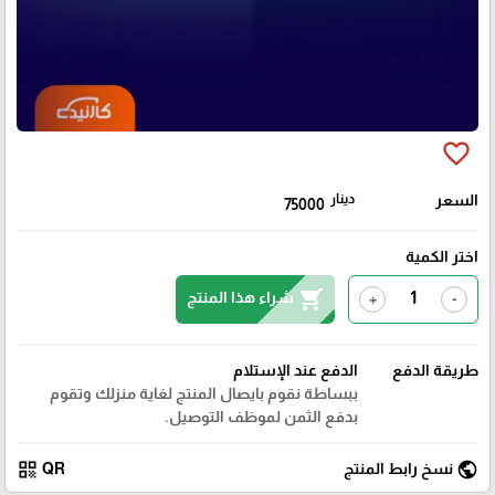
favorite_border
السعر
دينار
75000
اختر الكمية
shopping_cart
شراء هذا المنتج
+
-
طريقة الدفع
الدفع عند الإستلام
ببساطة نقوم بايصال المنتج لغاية منزلك وتقوم
بدفع الثمن لموظف التوصيل.
qr_code
public
نسخ رابط المنتج
QR