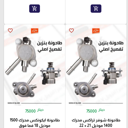
add_shopping_cart
add_shopping_cart
favorite_border
favorite_border
دينار
دينار
75000
75000
طاحونة شوفر تراكس محرك
طاحونة ايكونكس محرك 1500
1400 موديل 21 + 22
موديل 18 فما فوق