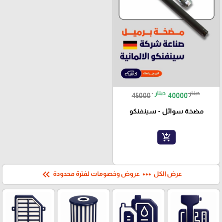
دينار
دينار
45000
40000
مضخة سوائل - سينفنكو
add_shopping_cart
keyboard_double_arrow_left
more_horiz
عرض الكل
عروض وخصومات لفترة محدودة