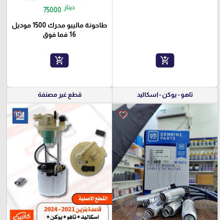
دينار
75000
طاحونة ماليبو محرك 1500 موديل
16 فما فوق
add_shopping_cart
add_shopping_cart
تاهو - يوكن - اسكاليد
قطع غير مصنفة
favorite_border
favorite_border