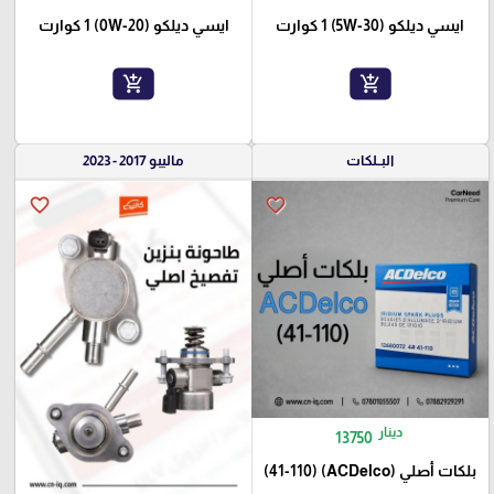
ايسي ديلكو (5W-30) 1 كوارت
ايسي ديلكو (0W-20) 1 كوارت
add_shopping_cart
add_shopping_cart
البــلكات
ماليبو 2017 - 2023
favorite_border
favorite_border
دينار
13750
بلكات أصلي (ACDelco) (41-110)