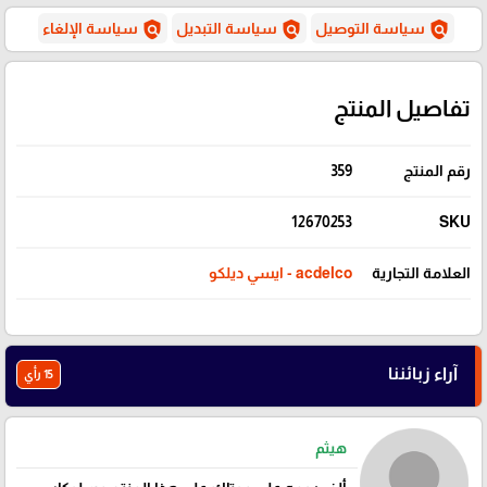
policy
policy
policy
سياسة التوصيل
سياسة التبديل
سياسة الإلغاء
تفاصيل المنتج
رقم المنتج
359
12670253
SKU
العلامة التجارية
acdelco - ايسي ديلكو
آراء زبائننا
15 رأي
هيثم