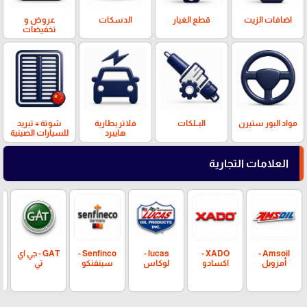
اضافات الزيت
قطع الغيار
الدسكات
عروض و
تخفيضات
مواد البور ستيرن
البــلكات
فلاتر بطارية
شوتة + تبريد
هايبرد
للسيارات الصينية
العلامات التجارية
Amsoil -
XADO -
lucas -
Senfinco -
GAT - جي اي
أمزويل
اكسادو
لوكاس
سينفنكو
تي