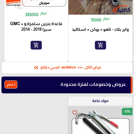
دينار
385000
دينار
15000
قاعدة بنزين سلفرادو + GMC
واير بلك - تاهو + يوكن + اسكاليد
سيرا 2019 - 2014
add_shopping_cart
add_shopping_cart
keyboard_double_arrow_left
more_horiz
عرض الكل
acdelco - ايسي ديلكو
عروض وخصومات لفترة محدودة
2 منتج
مواد عامة
-11%
favorite_border