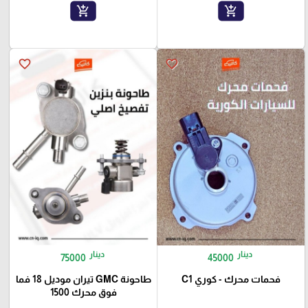
add_shopping_cart
add_shopping_cart
favorite_border
favorite_border
دينار
دينار
75000
45000
فحمات محرك - كوري C1
طاحونة GMC تيران موديل 18 فما
فوق محرك 1500