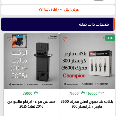
keyboard_double_arrow_left
more_horiz
عرض الكل
آراء زبائننا
منتجات ذات صلة
-13%
favorite_border
favorite_border
دينار
دينار
دينار
75000
75000
65000
بلكات شامبيون اصلي محرك 3600
حساس هواء - ايرفلو ماليبو من
جارجر + كرايسلر 300
2016 لغاية 2025