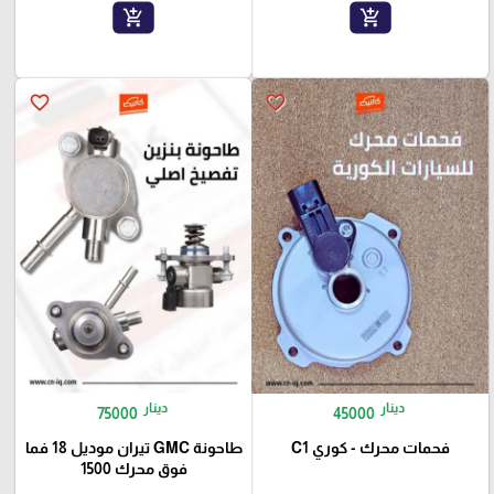
add_shopping_cart
add_shopping_cart
favorite_border
favorite_border
دينار
دينار
75000
45000
فحمات محرك - كوري C1
طاحونة GMC تيران موديل 18 فما
فوق محرك 1500