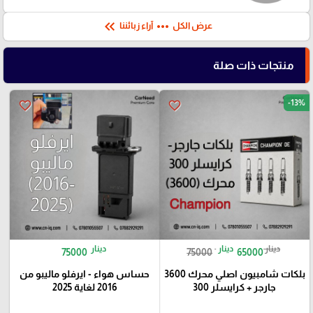
keyboard_double_arrow_left
more_horiz
عرض الكل
آراء زبائننا
منتجات ذات صلة
-13%
favorite_border
favorite_border
دينار
دينار
دينار
75000
75000
65000
بلكات شامبيون اصلي محرك 3600
حساس هواء - ايرفلو ماليبو من
جارجر + كرايسلر 300
2016 لغاية 2025