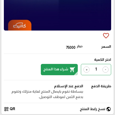
favorite_border
السعر
دينار
75000
اختر الكمية
shopping_cart
شراء هذا المنتج
+
-
طريقة الدفع
الدفع عند الإستلام
ببساطة نقوم بايصال المنتج لغاية منزلك وتقوم
بدفع الثمن لموظف التوصيل.
qr_code
public
نسخ رابط المنتج
QR