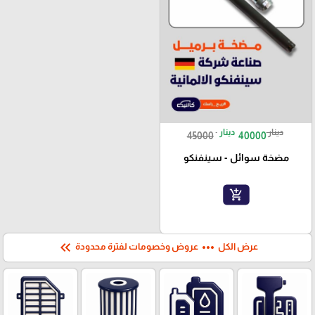
دينار
دينار
45000
40000
مضخة سوائل - سينفنكو
add_shopping_cart
keyboard_double_arrow_left
more_horiz
عرض الكل
عروض وخصومات لفترة محدودة