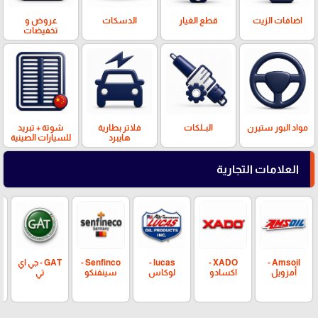
اضافات الزيت
قطع الغيار
الدسكات
عروض و
تخفيضات
مواد البور ستيرن
البــلكات
فلاتر بطارية
شوتة + تبريد
هايبرد
للسيارات الصينية
العلامات التجارية
Amsoil -
XADO -
lucas -
Senfinco -
GAT - جي اي
أمزويل
اكسادو
لوكاس
سينفنكو
تي