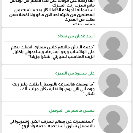
ألف رحمه على موتاك على هذا المنتج من لوكاس
مانع تسرب زيت المحرك
استعملته للمولده الگاما الگاز بعد ما تعبت من
المصلحين من خليته لحد الان ماكو ولا نقطة دهن
طلت من المحرك
ممنون منكم
أحمد عدنان من بغداد
"خدمة الزبائن مالتهم كلش ممتازة. اتصلت بيهم
على الواتساب وردوا بسرعة، وساعدوني باختيار
الزيت المناسب لسيارتي. شكراً جزيلاً!"
علي محمود من البصرة
"ما توقعت هالسرعة بالتوصيل! طلبت فلتر زيت
ووصلني ثاني يوم، والتغليف كان مرتب. ألف
شكر."
حسين قاسم من الموصل
"استفسرت عن معالج تسريب الكير، وشرحوا لي
بالتفصيل شلون أستخدمه. خدمة ولا أروع."