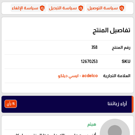
policy
policy
policy
سياسة التوصيل
سياسة التبديل
سياسة الإلغاء
تفاصيل المنتج
رقم المنتج
358
12670253
SKU
العلامة التجارية
acdelco - ايسي ديلكو
آراء زبائننا
15 رأي
هيثم