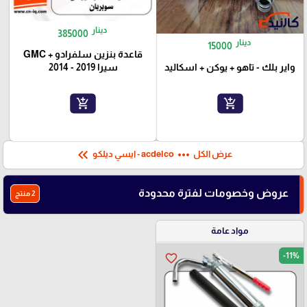
دينار
385000
دينار
15000
قاعدة بنزين سلفرادو + GMC
واير بلك - تاهو + يوكن + اسكاليد
سيرا 2019 - 2014
add_shopping_cart
add_shopping_cart
keyboard_double_arrow_left
more_horiz
عرض الكل
acdelco - ايسي ديلكو
عروض وخصومات لفترة محدودة
2 منتج
مواد عامة
-11%
favorite_border