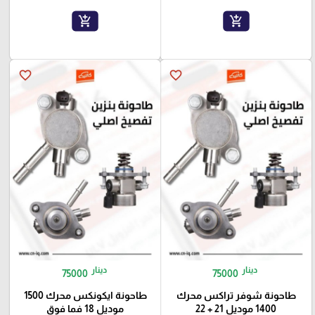
add_shopping_cart
add_shopping_cart
favorite_border
favorite_border
دينار
دينار
75000
75000
طاحونة شوفر تراكس محرك
طاحونة ايكونكس محرك 1500
1400 موديل 21 + 22
موديل 18 فما فوق