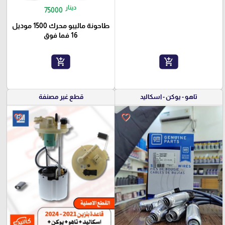
دينار
75000
طاحونة ماليبو محرك 1500 موديل
16 فما فوق
add_shopping_cart
add_shopping_cart
تاهو - يوكن - اسكاليد
قطع غير مصنفة
favorite_border
favorite_border