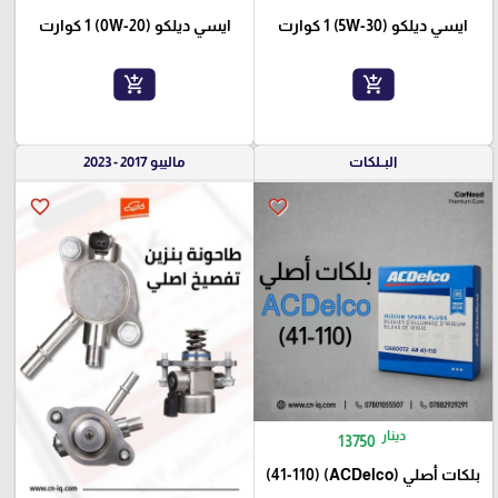
ايسي ديلكو (5W-30) 1 كوارت
ايسي ديلكو (0W-20) 1 كوارت
add_shopping_cart
add_shopping_cart
البــلكات
ماليبو 2017 - 2023
favorite_border
favorite_border
دينار
13750
بلكات أصلي (ACDelco) (41-110)