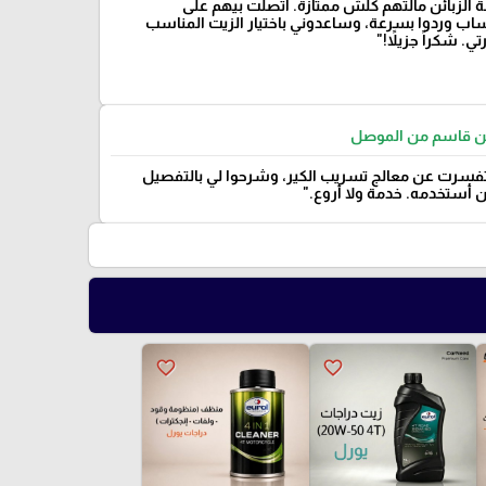
 الزبائن مالتهم كلش ممتازة. اتصلت بيهم على
ساب وردوا بسرعة، وساعدوني باختيار الزيت المناسب
ي. شكراً جزيلاً!"
 قاسم من الموصل
سرت عن معالج تسريب الكير، وشرحوا لي بالتفصيل
أستخدمه. خدمة ولا أروع."
favorite_border
favorite_border