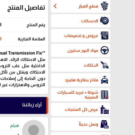
chevron_left
قطع الغيار
تفاصيل المنتج
الدسكات
رقم المنتج
3
عروض و تخفيضات
العلامة التجارية
DO
مواد البور ستيرن
مثل الاحتكاك الزائد، الاه
البــلكات
الداخلية مثل علب التروس
الاحتكاك ويقلل من تآكل ا
دون الحاجة إلى إصلاحات
فلاتر بطارية هايبرد
التروس والاهتزازات غير ا
شوتة + تبريد للسيارات
الصينية
آراء زبائننا
عرض كل المنتجات
وصل حديثاً
هيثم