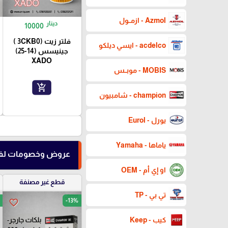
Azmol - ازمــول
دينار
10000
فلتر زيت (3CKB0 )
acdelco - ايسي ديلكو
جينيسس (14-25)
XADO
MOBIS - موبــس
add_shopping_cart
champion - شامبيون
يورل - Eurol
ياماها - Yamaha
عروض وخصومات لفت
او إي أم - OEM
قطع غير مصنفة
تي بي - TP
-13%
favorite_border
كيب - Keep