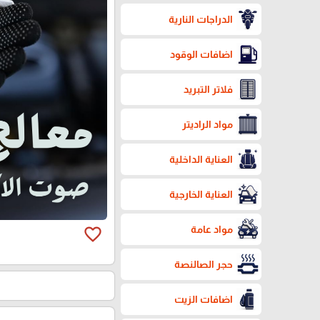
الدراجات النارية
اضافات الوقود
فلاتر التبريد
مواد الراديتر
العناية الداخلية
العناية الخارجية
مواد عامة
favorite_border
حجر الصالنصة
اضافات الزيت