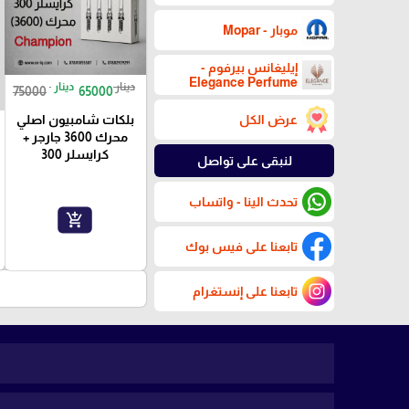
موبار - Mopar
إيليغانس بيرفوم -
Elegance Perfume
دينار
دينار
75000
65000
بلكات شامبيون اصلي
عرض الكل
محرك 3600 جارجر +
كرايسلر 300
لنبقى على تواصل
تحدث الينا - واتساب
add_shopping_cart
تابعنا على فيس بوك
تابعنا على إنستغرام