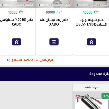
دينار
دينار
دينار
10000
10000
10000
فلتر شوتة تويوتا
فلتر زيت نيسان عام
فلتر (42030) ستاركس
اكسادو(17801-38051)
XADO
XADO
add_shopping_cart
add_shopping_cart
add_shopping_cart
keyboard_double_arrow_left
more_horiz
عرض الكل
XADO - اكسادو
رة محدودة
مواد عامة
-11%
favorite_border