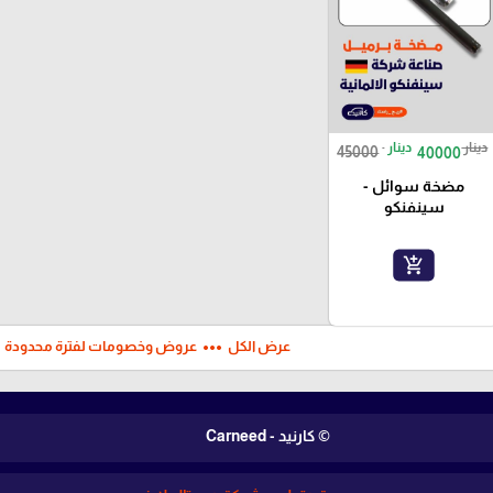
دينار
دينار
45000
40000
مضخة سوائل -
سينفنكو
add_shopping_cart
ft
more_horiz
عرض الكل
عروض وخصومات لفترة محدودة
© كارنيد - Carneed