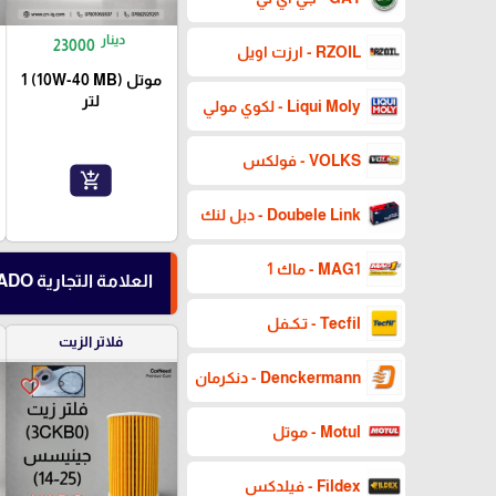
دينار
23000
RZOIL - ارزت اويل
موتل (10W-40 MB) 1
لتر
Liqui Moly - لكوي مولي
VOLKS - فولكس
add_shopping_cart
Doubele Link - دبل لنك
MAG1 - ماك 1
العلامة التجارية XADO - اكسادو
Tecfil - تـكـفل
فلاتر الزيت
Denckermann - دنكرمان
favorite_border
Motul - موتل
Fildex - فيلدكس