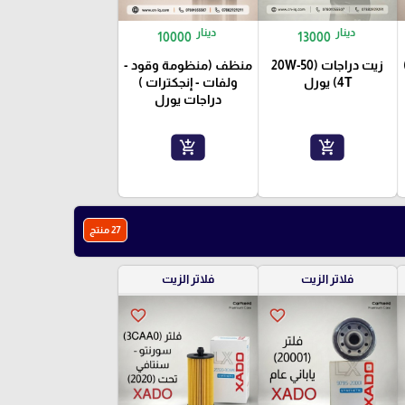
دينار
دينار
10000
13000
ات (ZR)
زيت دراجات (20W-50
منظف (منظومة وقود -
4T) يورل
ولفات - إنجكترات )
دراجات يورل
add_shopping_cart
add_shopping_cart
27 منتج
فلاتر الزيت
فلاتر الزيت
favorite_border
favorite_border