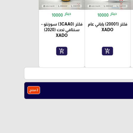
دينار
دينار
10000
10000
فلتر (20001) ياباني عام
فلتر (3CAA0) سورنتو -
XADO
سنتافي تحت (2020)
XADO
add_shopping_cart
add_shopping_cart
2 منتج