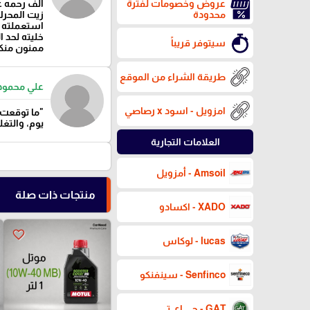
ألف رحمه ع
عروض وخصومات لفترة
زيت المحر
محدودة
استعملته ل
خليته لحد 
سيتوفر قريباً
ممنون منك
طريقة الشراء من الموقع
علي محمود
امزويل - اسود x رصاصي
"ما توقعت 
يوم، والتغ
العلامات التجارية
Amsoil - أمزويل
منتجات ذات صلة
XADO - اكسادو
favorite_border
lucas - لوكاس
Senfinco - سينفنكو
GAT - جي اي تي