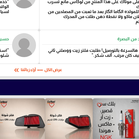
لى موتاك على هذا المنتج من لوكاس مانع تسرب
"خدمة
ك
الوات
لمولده الگاما الگاز بعد ما تعبت من المصلحين من
لسيارت
الان ماكو ولا نقطة دهن طلت من المحرك
م
 من البصرة
حسين
هالسرعة بالتوصيل! طلبت فلتر زيت ووصلني ثاني
"استف
ليف كان مرتب. ألف شكر."
شلون 
keyboard_double_arrow_left
more_horiz
عرض الكل
آراء زبائننا
favorite_border
favorite_border
favorite_border