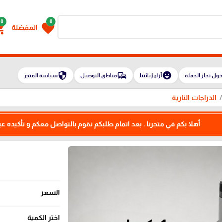
0
0
g_cart
favorite
المفضلة
security
commute
emoji_emotions
ول تجار الجملة
آراء زبائننا
مناطق التوصيل
سياسة المتجر
الدراجات النارية
أهلا بكم في متجرنا . بعد اتمام طلبكم نقوم بالتواصل معكم و تأكيده عبر
1 ك
السعر
اختر الكمية