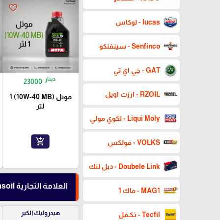
favorite_border
lucas - لوكاس
Senfinco - سينفنكو
GAT - جي اي تي
دينار
23000
RZOIL - ارزت اويل
موتل (10W-40 MB) 1
لتر
Liqui Moly - لكوي مولي
add_shopping_cart
VOLKS - فولكس
Doubele Link - دبل لنك
العلامة التجارية Amsoil - أمزويل
MAG1 - ماك 1
هيدروليك الكير
Tecfil - تـكـفل