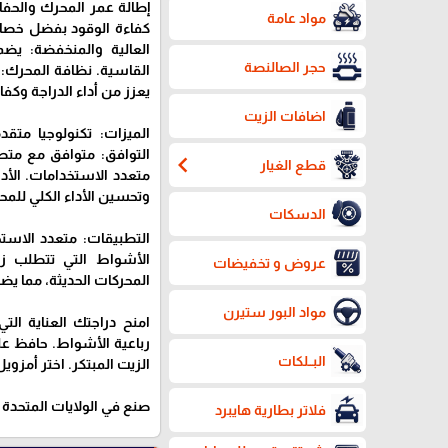
إطالة عمر المحرك والحفا
مواد عامة
كفاءة الوقود بفضل خصائص
العالية والمنخفضة: يضم
حجر الصالنصة
القاسية. نظافة المحرك: 
يعزز من أداء الدراجة وكفا
اضافات الزيت
الميزات: تكنولوجيا متقد
التوافق: متوافق مع متطل
chevron_left
قطع الغيار
متعدد الاستخدامات. الأ
وتحسين الأداء الكلي للمح
الدسكات
التطبيقات: متعدد الاست
الأشواط التي تتطلب زيت
عروض و تخفيضات
المحركات الحديثة، مما يضم
مواد البور ستيرن
امنح دراجتك العناية ال
رباعية الأشواط. حافظ عل
البــلكات
الزيت المبتكر. اختر أمزوي
صنع في الولايات المتحدة
فلاتر بطارية هايبرد