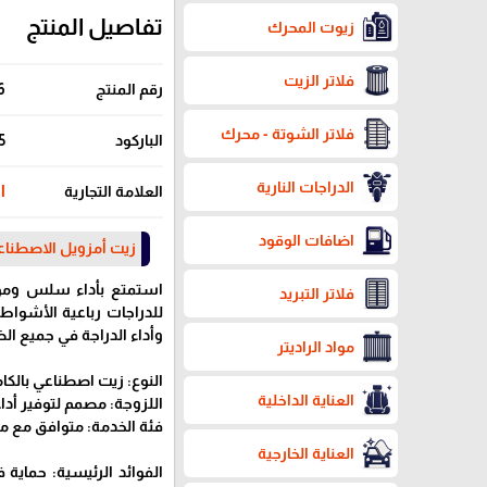
تفاصيل المنتج
زيوت المحرك
فلاتر الزيت
رقم المنتج
6
فلاتر الشوتة - محرك
الباركود
5
الدراجات النارية
العلامة التجارية
il
اضافات الوقود
زيت أمزويل الاصطناعي
استمتع بأداء سلس وموث
فلاتر التبريد
للدراجات رباعية الأشواط.
وأداء الدراجة في جميع ا
مواد الراديتر
النوع: زيت اصطناعي بالكا
العناية الداخلية
اللزوجة: مصمم لتوفير أداء
فئة الخدمة: متوافق مع م
العناية الخارجية
الفوائد الرئيسية: حماية 