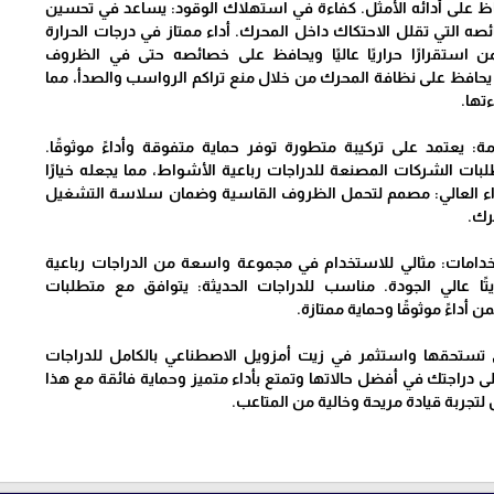
ظ على أدائه الأمثل. كفاءة في استهلاك الوقود: يساعد في تحسين
ه التي تقلل الاحتكاك داخل المحرك. أداء ممتاز في درجات الحرارة
ن استقرارًا حراريًا عاليًا ويحافظ على خصائصه حتى في الظروف
يحافظ على نظافة المحرك من خلال منع تراكم الرواسب والصدأ، مما
ءتها.
مة: يعتمد على تركيبة متطورة توفر حماية متفوقة وأداءً موثوقًا.
بات الشركات المصنعة للدراجات رباعية الأشواط، مما يجعله خيارًا
داء العالي: مصمم لتحمل الظروف القاسية وضمان سلاسة التشغيل
رك.
خدامات: مثالي للاستخدام في مجموعة واسعة من الدراجات رباعية
ًا عالي الجودة. مناسب للدراجات الحديثة: يتوافق مع متطلبات
ن أداءً موثوقًا وحماية ممتازة.
تي تستحقها واستثمر في زيت أمزويل الاصطناعي بالكامل للدراجات
ى دراجتك في أفضل حالاتها وتمتع بأداء متميز وحماية فائقة مع هذا
ل لتجربة قيادة مريحة وخالية من المتاعب.