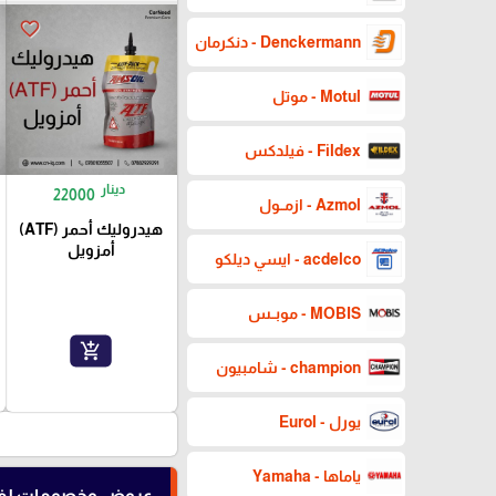
favorite_border
Denckermann - دنكرمان
Motul - موتل
Fildex - فيلدكس
دينار
22000
Azmol - ازمــول
هيدروليك أحمر (ATF)
أمزويل
acdelco - ايسي ديلكو
MOBIS - موبــس
add_shopping_cart
champion - شامبيون
يورل - Eurol
ياماها - Yamaha
عروض وخصومات لفت