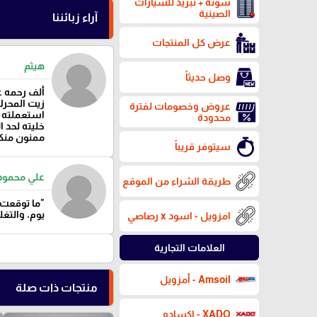
شوتة + تبريد للسيارات
الصينية
آراء زبائننا
عرض كل المنتجات
هيثم
وصل حديثاً
ألف رحمه ع
زيت المحر
عروض وخصومات لفترة
استعملته ل
محدودة
خليته لحد 
ممنون منك
سيتوفر قريباً
علي محمود
طريقة الشراء من الموقع
"ما توقعت 
يوم، والتغ
امزويل - اسود x رصاصي
العلامات التجارية
Amsoil - أمزويل
منتجات ذات صلة
XADO - اكسادو