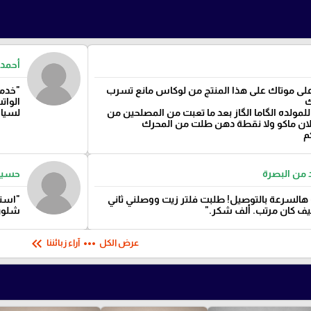
أحمد 
لى موتاك على هذا المنتج من لوكاس مانع تسرب
"خدمة
ك
الوات
لمولده الگاما الگاز بعد ما تعبت من المصلحين من
لسيارت
الان ماكو ولا نقطة دهن طلت من المحرك
م
 من البصرة
حسين
هالسرعة بالتوصيل! طلبت فلتر زيت ووصلني ثاني
"استف
ليف كان مرتب. ألف شكر."
شلون 
keyboard_double_arrow_left
more_horiz
عرض الكل
آراء زبائننا