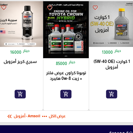
favorite_border
favorite_border
favorite_border
دينار
دينار
16000
13000
1 كوارت (5W-40 OE)
سبري كريز أمزويل
دينار
85000
أمزويل
تويوتا كراون عرض فلتر
+ زيت 0w-8 هايبرد
add_shopping_cart
add_shopping_cart
add_shopping_cart
keyboard_double_arrow_left
more_horiz
عرض الكل
Amsoil - أمزويل
رة محدودة