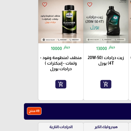
favorite_border
favorite_border
دينار
دينار
10000
13000
ات (ZR)
زيت دراجات (20W-50
منظف (منظومة وقود -
4T) يورل
ولفات - إنجكترات )
دراجات يورل
add_shopping_cart
add_shopping_cart
49 منتج
هيدروليك الكير
الدراجات النارية