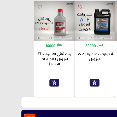
favorite_border
favorite_border
دينار
دينار
16000
80000
4 كوارت - هيدروليك كير
زيت ثنائي الاشواط 2T
امزويل
امزويل ( للدراجات
الخبط )
add_shopping_cart
add_shopping_cart
2 منتج