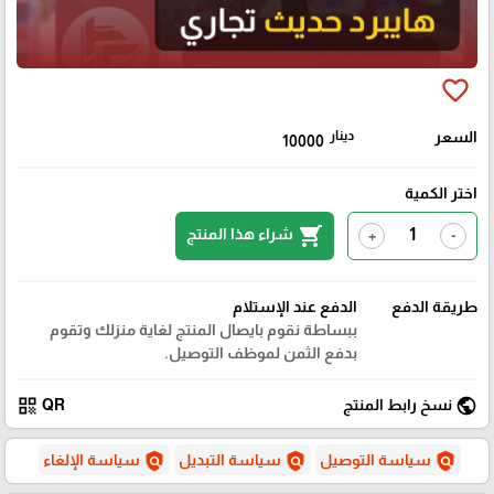
favorite_border
السعر
دينار
10000
اختر الكمية
shopping_cart
شراء هذا المنتج
+
-
طريقة الدفع
الدفع عند الإستلام
ببساطة نقوم بايصال المنتج لغاية منزلك وتقوم
بدفع الثمن لموظف التوصيل.
qr_code
public
نسخ رابط المنتج
QR
policy
policy
policy
سياسة التوصيل
سياسة التبديل
سياسة الإلغاء