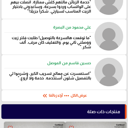
"خدمة الزبائن مالتهم كلش ممتازة. اتصلت بيهم
على الواتساب وردوا بسرعة، وساعدوني باختيار
الزيت المناسب لسيارتي. شكراً جزيلاً!"
علي محمود من البصرة
"ما توقعت هالسرعة بالتوصيل! طلبت فلتر زيت
ووصلني ثاني يوم، والتغليف كان مرتب. ألف
شكر."
حسين قاسم من الموصل
"استفسرت عن معالج تسريب الكير، وشرحوا لي
بالتفصيل شلون أستخدمه. خدمة ولا أروع."
keyboard_double_arrow_left
more_horiz
عرض الكل
آراء زبائننا
منتجات ذات صلة
favorite_border
favorite_border