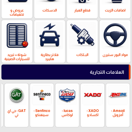
اضافات الزيت
قطع الغيار
الدسكات
عروض و
تخفيضات
مواد البور ستيرن
البــلكات
فلاتر بطارية
شوتة + تبريد
هايبرد
للسيارات الصينية
العلامات التجارية
Amsoil -
XADO -
lucas -
Senfinco -
GAT - جي اي
أمزويل
اكسادو
لوكاس
سينفنكو
تي