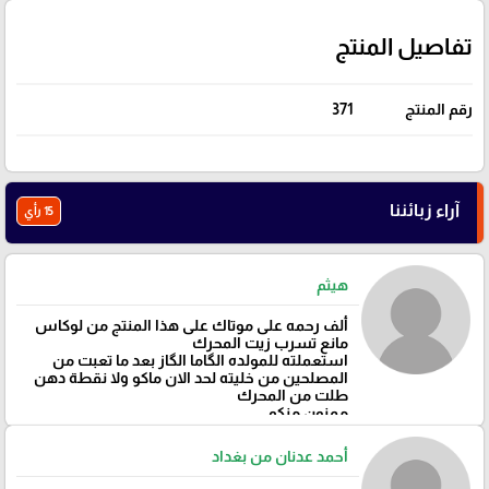
تفاصيل المنتج
رقم المنتج
371
آراء زبائننا
15 رأي
هيثم
ألف رحمه على موتاك على هذا المنتج من لوكاس
مانع تسرب زيت المحرك
استعملته للمولده الگاما الگاز بعد ما تعبت من
المصلحين من خليته لحد الان ماكو ولا نقطة دهن
طلت من المحرك
ممنون منكم
أحمد عدنان من بغداد