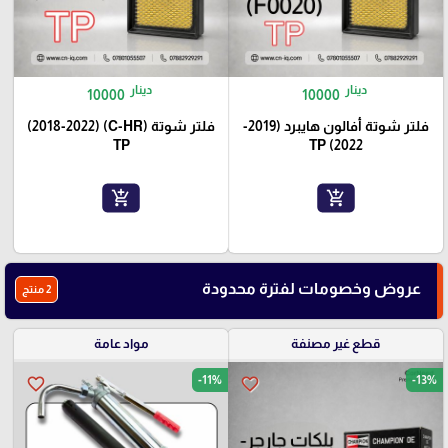
دينار
دينار
10000
10000
فلتر شوتة أفالون هايبرد (2019-
فلتر شوتة (C-HR) (2018-2022)
TP
2022) TP
add_shopping_cart
add_shopping_cart
عروض وخصومات لفترة محدودة
2 منتج
قطع غير مصنفة
مواد عامة
-11%
-13%
favorite_border
favorite_border