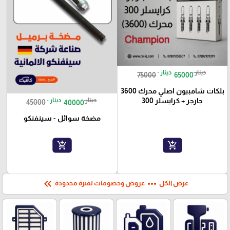
دينار
دينار
75000
65000
بلكات شامبيون اصلي محرك 3600
دينار
دينار
جارجر + كرايسلر 300
45000
40000
مضخة سوائل - سينفنكو
add_shopping_cart
add_shopping_cart
keyboard_double_arrow_left
more_horiz
عرض الكل
عروض وخصومات لفترة محدودة