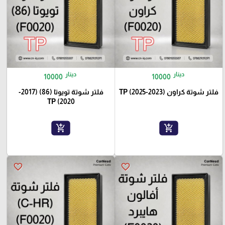
دينار
دينار
10000
10000
فلتر شوتة كراون (2023-2025) TP
فلتر شوتة تويوتا (86) (2017-
2020) TP
add_shopping_cart
add_shopping_cart
favorite_border
favorite_border