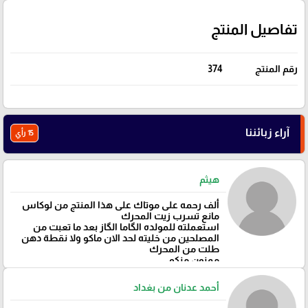
تفاصيل المنتج
رقم المنتج
374
آراء زبائننا
15 رأي
هيثم
ألف رحمه على موتاك على هذا المنتج من لوكاس
مانع تسرب زيت المحرك
استعملته للمولده الگاما الگاز بعد ما تعبت من
المصلحين من خليته لحد الان ماكو ولا نقطة دهن
طلت من المحرك
ممنون منكم
أحمد عدنان من بغداد