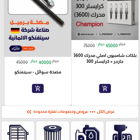
دينار
دينار
75000
65000
بلكات شامبيون اصلي محرك 3600
دينار
دينار
جارجر + كرايسلر 300
45000
40000
مضخة سوائل - سينفنكو
add_shopping_cart
add_shopping_cart
keyboard_double_arrow_left
more_horiz
عرض الكل
عروض وخصومات لفترة محدودة