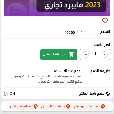
favorite_border
السعر
دينار
10000
اختر الكمية
shopping_cart
شراء هذا المنتج
+
-
طريقة الدفع
الدفع عند الإستلام
ببساطة نقوم بايصال المنتج لغاية منزلك وتقوم
بدفع الثمن لموظف التوصيل.
qr_code
public
نسخ رابط المنتج
QR
policy
policy
policy
سياسة التوصيل
سياسة التبديل
سياسة الإلغاء