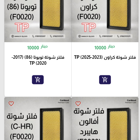
دينار
دينار
10000
10000
فلتر شوتة كراون (2023-2025) TP
فلتر شوتة تويوتا (86) (2017-
2020) TP
add_shopping_cart
add_shopping_cart
favorite_border
favorite_border