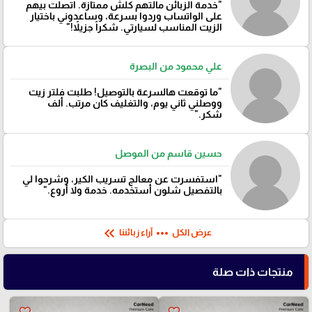
"خدمة الزبائن مالتهم كلش ممتازة. اتصلت بيهم
على الواتساب وردوا بسرعة، وساعدوني باختيار
الزيت المناسب لسيارتي. شكراً جزيلاً!"
علي محمود من البصرة
"ما توقعت هالسرعة بالتوصيل! طلبت فلتر زيت
ووصلني ثاني يوم، والتغليف كان مرتب. ألف
شكر."
حسين قاسم من الموصل
"استفسرت عن معالج تسريب الكير، وشرحوا لي
بالتفصيل شلون أستخدمه. خدمة ولا أروع."
keyboard_double_arrow_left
more_horiz
عرض الكل
آراء زبائننا
منتجات ذات صلة
favorite_border
favorite_border