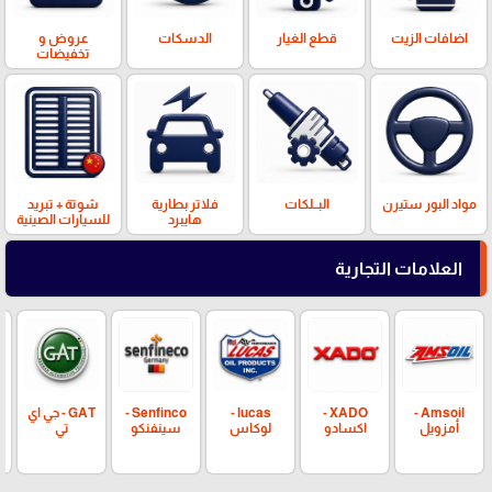
اضافات الزيت
قطع الغيار
الدسكات
عروض و
تخفيضات
مواد البور ستيرن
البــلكات
فلاتر بطارية
شوتة + تبريد
هايبرد
للسيارات الصينية
العلامات التجارية
Amsoil -
XADO -
lucas -
Senfinco -
GAT - جي اي
أمزويل
اكسادو
لوكاس
سينفنكو
تي