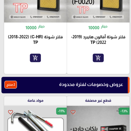
دينار
دينار
10000
10000
فلتر شوتة أفالون هايبرد (2019-
فلتر شوتة (C-HR) (2018-2022)
TP
2022) TP
add_shopping_cart
add_shopping_cart
عروض وخصومات لفترة محدودة
2 منتج
قطع غير مصنفة
مواد عامة
-11%
-13%
favorite_border
favorite_border