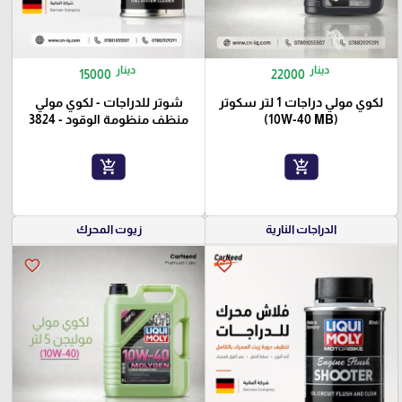
دينار
دينار
15000
22000
لكوي مولي دراجات 1 لتر سكوتر
شوتر للدراجات - لكوي مولي
(10W-40 MB)
منظف منظومة الوقود - 3824
add_shopping_cart
add_shopping_cart
الدراجات النارية
زيوت المحرك
favorite_border
favorite_border