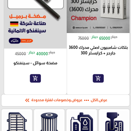
دينار
دينار
75000
65000
بلكات شامبيون اصلي محرك 3600
دينار
دينار
جارجر + كرايسلر 300
45000
40000
مضخة سوائل - سينفنكو
add_shopping_cart
add_shopping_cart
keyboard_double_arrow_left
more_horiz
عرض الكل
عروض وخصومات لفترة محدودة