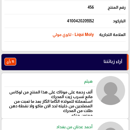
رقم المنتج
456
الباركود
4100420205552
العلامة التجارية
Liqui Moly - لكوي مولي
آراء زبائننا
15 رأي
هيثم
ألف رحمه على موتاك على هذا المنتج من لوكاس
مانع تسرب زيت المحرك
استعملته للمولده الگاما الگاز بعد ما تعبت من
المصلحين من خليته لحد الان ماكو ولا نقطة دهن
طلت من المحرك
ممنون منكم
أحمد عدنان من بغداد