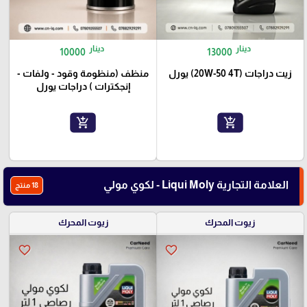
دينار
دينار
10000
13000
زيت دراجات (20W-50 4T) يورل
منظف (منظومة وقود - ولفات -
إنجكترات ) دراجات يورل
add_shopping_cart
add_shopping_cart
العلامة التجارية Liqui Moly - لكوي مولي
18 منتج
زيوت المحرك
زيوت المحرك
favorite_border
favorite_border