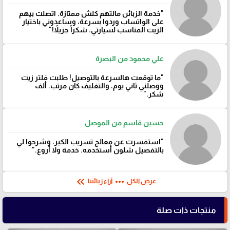
"خدمة الزبائن مالتهم كلش ممتازة. اتصلت بيهم
على الواتساب وردوا بسرعة، وساعدوني باختيار
الزيت المناسب لسيارتي. شكراً جزيلاً!"
علي محمود من البصرة
"ما توقعت هالسرعة بالتوصيل! طلبت فلتر زيت
ووصلني ثاني يوم، والتغليف كان مرتب. ألف
شكر."
حسين قاسم من الموصل
"استفسرت عن معالج تسريب الكير، وشرحوا لي
بالتفصيل شلون أستخدمه. خدمة ولا أروع."
keyboard_double_arrow_left
more_horiz
عرض الكل
آراء زبائننا
منتجات ذات صلة