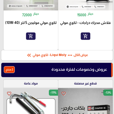
دينار
دينار
72000
15000
فلاش محرك دراجات - لكوي مولي
لكوي مولي موليجن 5 لتر (10W-40)
add_shopping_cart
add_shopping_cart
keyboard_double_arrow_left
more_horiz
عرض الكل
Liqui Moly - لكوي مولي
عروض وخصومات لفترة محدودة
2 منتج
قطع غير مصنفة
مواد عامة
-11%
-13%
favorite_border
favorite_border