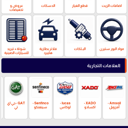
اضافات الزيت
قطع الغيار
الدسكات
عروض و
تخفيضات
مواد البور ستيرن
البــلكات
فلاتر بطارية
شوتة + تبريد
هايبرد
للسيارات الصينية
العلامات التجارية
Amsoil -
XADO -
lucas -
Senfinco -
GAT - جي اي
أمزويل
اكسادو
لوكاس
سينفنكو
تي