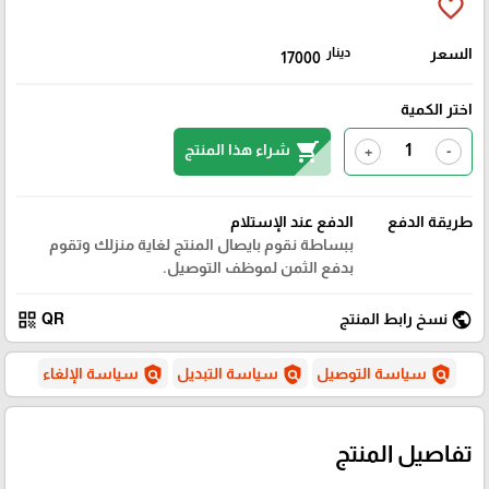
favorite_border
السعر
دينار
17000
اختر الكمية
shopping_cart
شراء هذا المنتج
+
-
طريقة الدفع
الدفع عند الإستلام
ببساطة نقوم بايصال المنتج لغاية منزلك وتقوم
بدفع الثمن لموظف التوصيل.
qr_code
public
نسخ رابط المنتج
QR
policy
policy
policy
سياسة التوصيل
سياسة التبديل
سياسة الإلغاء
تفاصيل المنتج