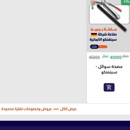
-11%
favorite_border
دينار
دينار
45000
40000
مضخة سوائل -
سينفنكو
add_shopping_cart
ft
more_horiz
عرض الكل
عروض وخصومات لفترة محدودة