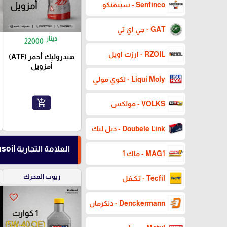
Senfinco - سينفنكو
GAT - جي اي تي
دينار
22000
RZOIL - ارزت اويل
هيدروليك أحمر (ATF)
أمزويل
Liqui Moly - لكوي مولي
add_shopping_cart
VOLKS - فولكس
Doubele Link - دبل لنك
العلامة التجارية Amsoil - أمزويل
MAG1 - ماك 1
زيوت المحرك
Tecfil - تـكـفل
favorite_border
Denckermann - دنكرمان