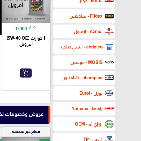
Motul - موتل
Fildex - فيلدكس
دينار
13000
Azmol - ازمــول
1 كوارت (5W-40 OE)
أمزويل
acdelco - ايسي ديلكو
MOBIS - موبــس
add_shopping_cart
champion - شامبيون
يورل - Eurol
ياماها - Yamaha
عروض وخصومات لفت
او إي أم - OEM
قطع غير مصنفة
تي بي - TP