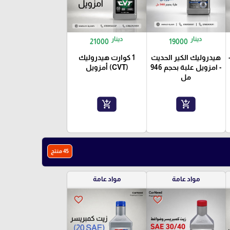
دينار
دينار
21000
19000
هيدروليك الكير الحديث
1 كوارت هيدروليك
- امزويل علبة بحجم 946
(CVT) أمزويل
مل
add_shopping_cart
add_shopping_cart
45 منتج
مواد عامة
مواد عامة
favorite_border
favorite_border