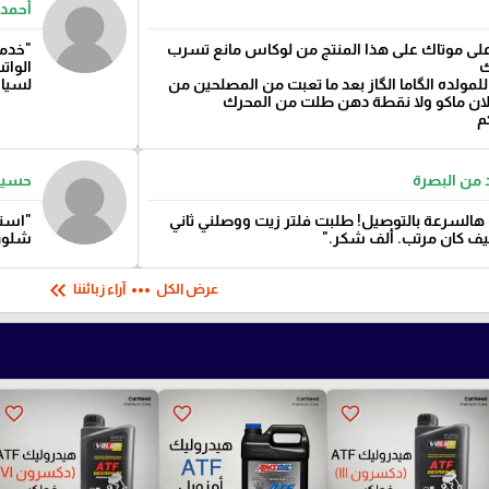
أحمد 
لى موتاك على هذا المنتج من لوكاس مانع تسرب
"خدمة
ك
الوات
لمولده الگاما الگاز بعد ما تعبت من المصلحين من
لسيارت
الان ماكو ولا نقطة دهن طلت من المحرك
م
 من البصرة
حسين
هالسرعة بالتوصيل! طلبت فلتر زيت ووصلني ثاني
"استف
ليف كان مرتب. ألف شكر."
شلون 
keyboard_double_arrow_left
more_horiz
عرض الكل
آراء زبائننا
favorite_border
favorite_border
favorite_border