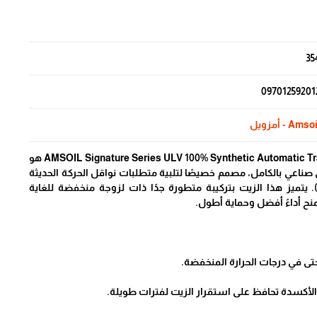
35
09701259201
Amso - أمزويل
AMSOIL Signature Series ULV 100% Synthetic Automatic Transmission Fluid (ATF) هو
 صناعي بالكامل، مصمم خصيصًا لتلبية متطلبات نواقل الحركة الحديثة
 (10 سرعات). يتميز هذا الزيت بتركيبة متطورة جدًا ذات لزوجة منخفضة للغاية
 في درجات الحرارة المنخفضة.
والأكسدة تحافظ على استقرار الزيت لفترات طويلة.