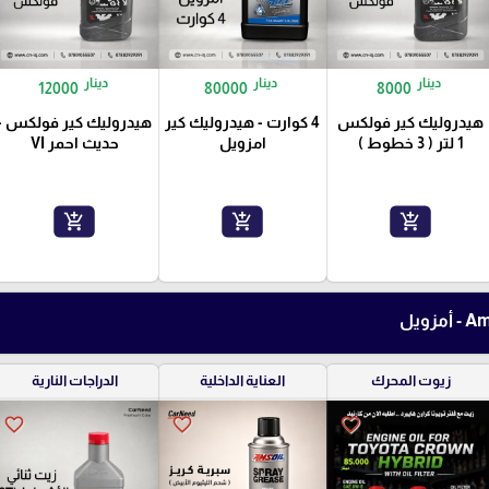
دينار
دينار
دينار
12000
80000
8000
هيدروليك كير فولكس
4 كوارت - هيدروليك كير
هيدروليك كير فولكس -
1 لتر ( 3 خطوط )
امزويل
حديث احمر VI
add_shopping_cart
add_shopping_cart
add_shopping_cart
زيوت المحرك
العناية الداخلية
الدراجات النارية
favorite_border
favorite_border
favorite_border