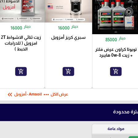
دينار
دينار
16000
16000
سبري كريز أمزويل
زيت ثنائي الاشواط 2T
دينار
85000
امزويل ( للدراجات
الخبط )
تويوتا كراون عرض فلتر
+ زيت 0w-8 هايبرد
add_shopping_cart
add_shopping_cart
add_shopping_cart
keyboard_double_arrow_left
more_horiz
عرض الكل
Amsoil - أمزويل
رة محدودة
مواد عامة