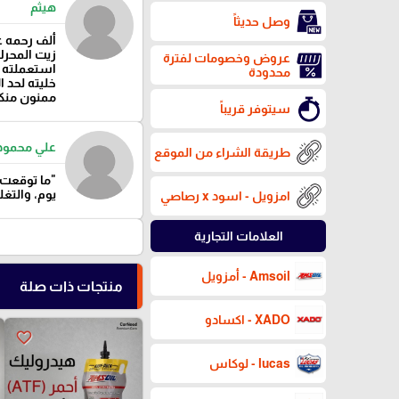
هيثم
وصل حديثاً
ألف رحمه ع
زيت المحر
عروض وخصومات لفترة
استعملته ل
محدودة
خليته لحد 
ممنون منك
سيتوفر قريباً
علي محمود
طريقة الشراء من الموقع
"ما توقعت 
يوم، والتغ
امزويل - اسود x رصاصي
العلامات التجارية
Amsoil - أمزويل
منتجات ذات صلة
XADO - اكسادو
favorite_border
lucas - لوكاس