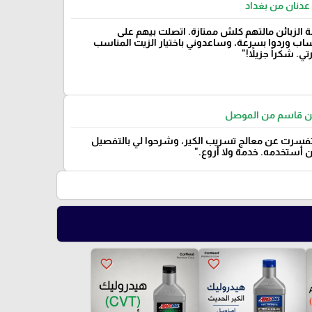
عدنان من بغداد
 الزبائن مالتهم كلش ممتازة. اتصلت بيهم على
ساب وردوا بسرعة، وساعدوني باختيار الزيت المناسب
ي. شكراً جزيلاً!"
 قاسم من الموصل
سرت عن معالج تسريب الكير، وشرحوا لي بالتفصيل
أستخدمه. خدمة ولا أروع."
favorite_border
favorite_border