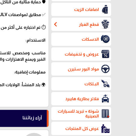
🛡️ حماية مثالية من التآك
اضافات الزيت
✅ مطابق لمواصفات MERCON ULV وDEXRON ULV المعتمدة من الشركات المصنعة.
chevron_left
قطع الغيار
⏱️ تم اختباره على أكثر من 180,000 ميل من الخدمة القاسية وأثبت فعاليته.
الدسكات
الاستخدام:
عروض و تخفيضات
القير ويمنع الاهتزازات وال
مواد البور ستيرن
معلومات إضافية:
البــلكات
🌍 بلد المنشأ: الولايات ال
فلاتر بطارية هايبرد
شوتة + تبريد للسيارات
الصينية
آراء زبائننا
عرض كل المنتجات