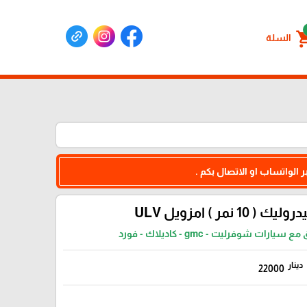
shoppin
السلة
 الواتساب او الاتصال بكم .
ليك ( 10 نمر ) امزويل ULV
سيارات شوفرليت - gmc - كاديلاك - فورد
دينار
22000