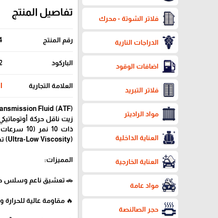
تفاصيل المنتج
فلاتر الشوتة - محرك
رقم المنتج
4
الدراجات النارية
الباركود
2
اضافات الوقود
العلامة التجارية
il
فلاتر التبريد
مواد الراديتر
زيت ناقل حركة أوتوماتيكي
ذات 10 نمر
العناية الداخلية
(Ultra-Low Viscosity) تمنح أداءً أفضل وحماية أطول.
المميزات:
العناية الخارجية
🚗 تعشيق ناعم وسلس حتى
مواد عامة
🔥 مقاومة عالية للحرارة 
حجر الصالنصة