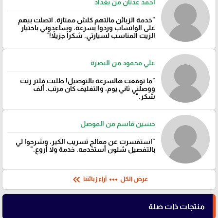
أحمد عدنان من بغداد
"خدمة الزبائن مالتهم كلش ممتازة. اتصلت بيهم
على الواتساب وردوا بسرعة، وساعدوني باختيار
الزيت المناسب لسيارتي. شكراً جزيلاً!"
علي محمود من البصرة
"ما توقعت هالسرعة بالتوصيل! طلبت فلتر زيت
ووصلني ثاني يوم، والتغليف كان مرتب. ألف
شكر."
حسين قاسم من الموصل
"استفسرت عن معالج تسريب الكير، وشرحوا لي
بالتفصيل شلون أستخدمه. خدمة ولا أروع."
keyboard_double_arrow_left
more_horiz
عرض الكل
آراء زبائننا
منتجات ذات صلة