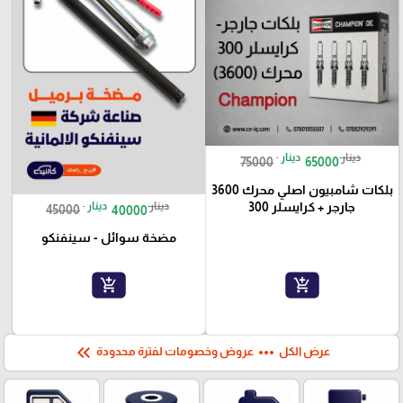
دينار
دينار
75000
65000
بلكات شامبيون اصلي محرك 3600
دينار
دينار
جارجر + كرايسلر 300
45000
40000
مضخة سوائل - سينفنكو
add_shopping_cart
add_shopping_cart
keyboard_double_arrow_left
more_horiz
عرض الكل
عروض وخصومات لفترة محدودة