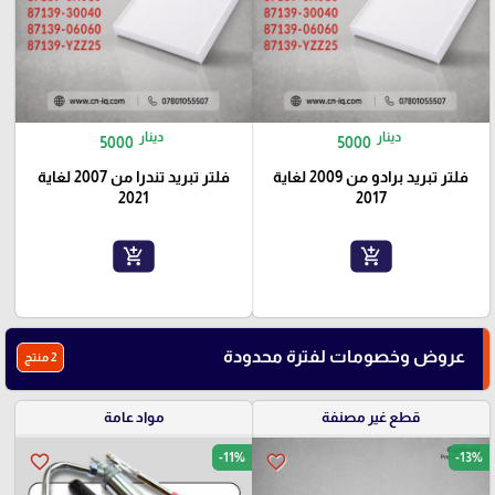
دينار
دينار
5000
5000
فلتر تبريد برادو من 2009 لغاية
فلتر تبريد تندرا من 2007 لغاية
2021
2017
add_shopping_cart
add_shopping_cart
عروض وخصومات لفترة محدودة
2 منتج
قطع غير مصنفة
مواد عامة
-11%
-13%
favorite_border
favorite_border