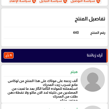
policy
policy
policy
سياسة التوصيل
سياسة التبديل
سياسة الإلغاء
تفاصيل المنتج
رقم المنتج
440
آراء زبائننا
15 رأي
هيثم
ألف رحمه على موتاك على هذا المنتج من لوكاس
مانع تسرب زيت المحرك
استعملته للمولده الگاما الگاز بعد ما تعبت من
المصلحين من خليته لحد الان ماكو ولا نقطة دهن
طلت من المحرك
ممنون منكم