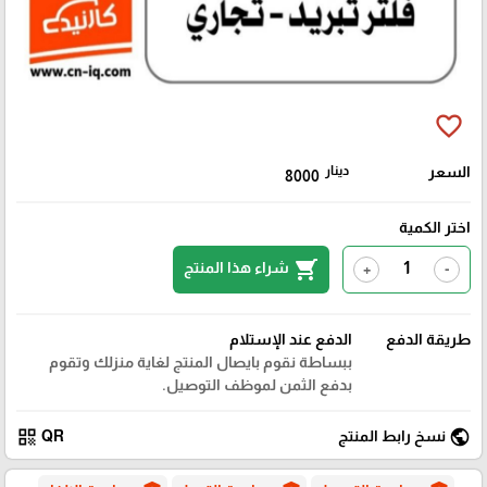
favorite_border
السعر
دينار
8000
اختر الكمية
shopping_cart
شراء هذا المنتج
+
-
طريقة الدفع
الدفع عند الإستلام
ببساطة نقوم بايصال المنتج لغاية منزلك وتقوم
بدفع الثمن لموظف التوصيل.
qr_code
public
نسخ رابط المنتج
QR