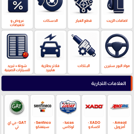
اضافات الزيت
قطع الغيار
الدسكات
عروض و
تخفيضات
مواد البور ستيرن
البــلكات
فلاتر بطارية
شوتة + تبريد
هايبرد
للسيارات الصينية
العلامات التجارية
Amsoil -
XADO -
lucas -
Senfinco -
GAT - جي اي
أمزويل
اكسادو
لوكاس
سينفنكو
تي