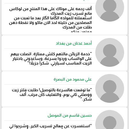
ألف رحمه على موتاك على هذا المنتج من لوكاس
مانع تسرب زيت المحرك
استعملته للمولده الگاما الگاز بعد ما تعبت من
المصلحين من خليته لحد الان ماكو ولا نقطة دهن
طلت من المحرك
ممنون منكم
أحمد عدنان من بغداد
"خدمة الزبائن مالتهم كلش ممتازة. اتصلت بيهم
على الواتساب وردوا بسرعة، وساعدوني باختيار
الزيت المناسب لسيارتي. شكراً جزيلاً!"
علي محمود من البصرة
"ما توقعت هالسرعة بالتوصيل! طلبت فلتر زيت
ووصلني ثاني يوم، والتغليف كان مرتب. ألف
شكر."
حسين قاسم من الموصل
"استفسرت عن معالج تسريب الكير، وشرحوا لي