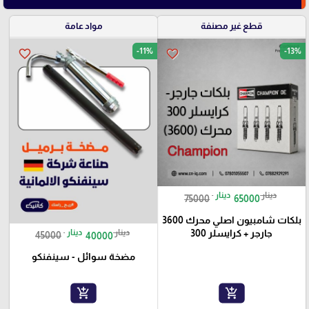
قطع غير مصنفة
مواد عامة
-11%
-13%
favorite_border
favorite_border
دينار
دينار
75000
65000
بلكات شامبيون اصلي محرك 3600
دينار
دينار
جارجر + كرايسلر 300
45000
40000
مضخة سوائل - سينفنكو
add_shopping_cart
add_shopping_cart