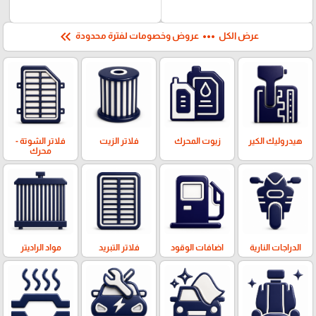
keyboard_double_arrow_left
more_horiz
عرض الكل
عروض وخصومات لفترة محدودة
هيدروليك الكير
زيوت المحرك
فلاتر الزيت
فلاتر الشوتة -
محرك
الدراجات النارية
اضافات الوقود
فلاتر التبريد
مواد الراديتر