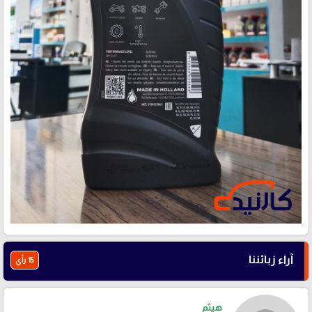
آراء زبائننا
15 رأي
هيثم