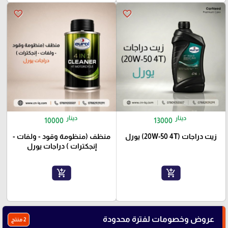
favorite_border
favorite_border
دينار
دينار
10000
13000
زيت دراجات (20W-50 4T) يورل
منظف (منظومة وقود - ولفات -
إنجكترات ) دراجات يورل
add_shopping_cart
add_shopping_cart
عروض وخصومات لفترة محدودة
2 منتج