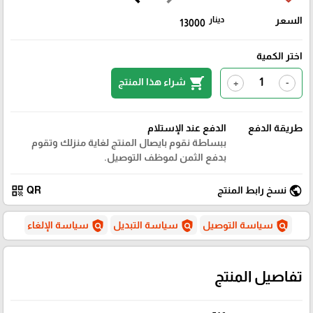
السعر
دينار
13000
اختر الكمية
shopping_cart
شراء هذا المنتج
+
-
طريقة الدفع
الدفع عند الإستلام
ببساطة نقوم بايصال المنتج لغاية منزلك وتقوم
بدفع الثمن لموظف التوصيل.
qr_code
public
نسخ رابط المنتج
QR
policy
policy
policy
سياسة التوصيل
سياسة التبديل
سياسة الإلغاء
تفاصيل المنتج