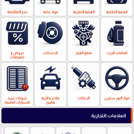
العناية الداخلية
العناية الخارجية
مواد عامة
حجر الصالنصة
اضافات الزيت
قطع الغيار
الدسكات
عروض و
تخفيضات
مواد البور ستيرن
البــلكات
فلاتر بطارية
شوتة + تبريد
هايبرد
للسيارات الصينية
العلامات التجارية