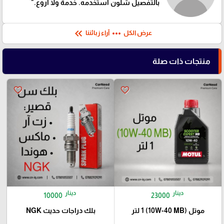
بالتفصيل شلون أستخدمه. خدمة ولا أروع."
keyboard_double_arrow_left
more_horiz
عرض الكل
آراء زبائننا
منتجات ذات صلة
favorite_border
favorite_border
دينار
دينار
10000
23000
موتل (10W-40 MB) 1 لتر
بلك دراجات حديث NGK